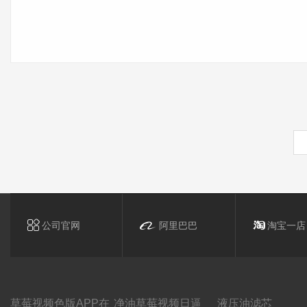
公司官网
阿里巴巴
淘宝一店
草莓视频色版APP在
净油草莓视频日逼
液压油滤芯