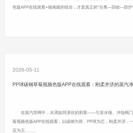
色版APP在线观看+储液罐的组合，才是真正的"分离—回收—防护"三位一体
2026-05-11
PP球碳钢草莓视频色版APP在线观看：刚柔并济的蒸汽净化
在蒸汽管网中，水滴如同潜伏的刺客——引发水锤、冲蚀阀门、
莓视频色版APP在线观看，以碳钢为骨、PP球为芯，刚柔并济
压为王.........