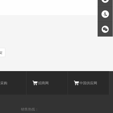
扫一扫 关注草莓视频色板下载
定
爱采购
招商网
中国供应网
销售热线：