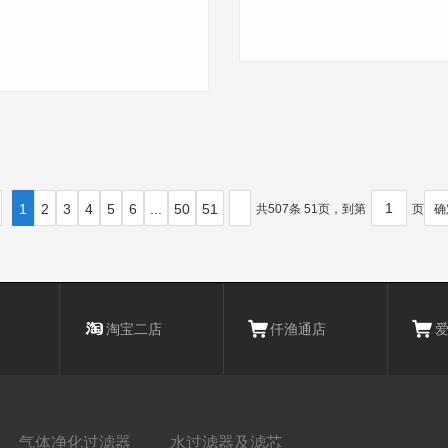
1
2
3
4
5
6
...
50
51
共507条 51页，到第
页
确
淘宝二店
仟渔通店
气体净化过滤器
水过滤器及滤芯